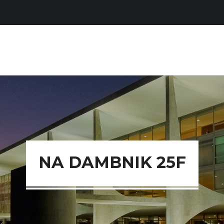
NA DAMBNIK 25F