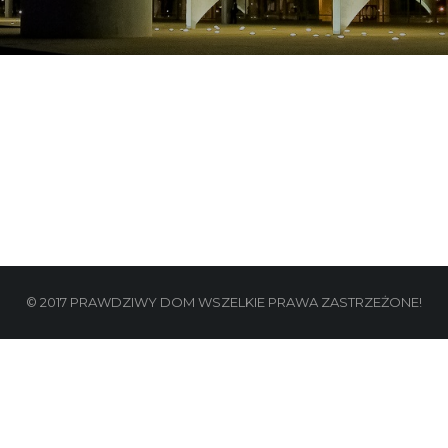
© 2017 PRAWDZIWY DOM WSZELKIE PRAWA ZASTRZEŻONE!